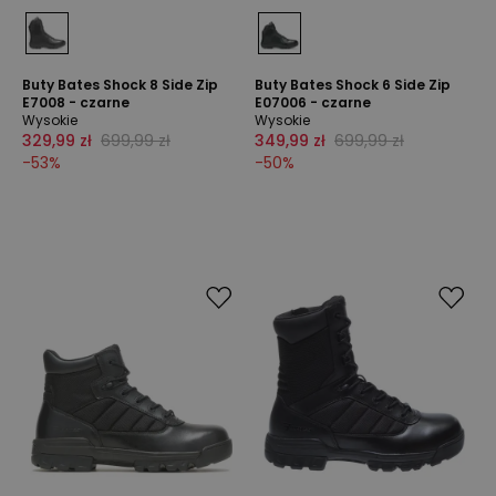
Buty Bates Shock 8 Side Zip
Buty Bates Shock 6 Side Zip
E7008 - czarne
E07006 - czarne
Wysokie
Wysokie
329,99 zł
699,99 zł
349,99 zł
699,99 zł
-
53
%
-
50
%