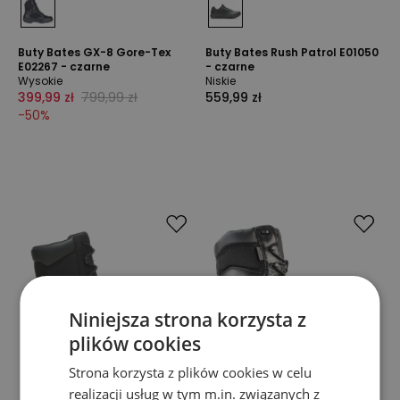
Buty Bates GX-8 Gore-Tex
Buty Bates Rush Patrol E01050
E02267 - czarne
- czarne
Wysokie
Niskie
399,99 zł
799,99 zł
559,99 zł
-
50
%
Niniejsza strona korzysta z
plików cookies
Strona korzysta z plików cookies w celu
realizacji usług w tym m.in. związanych z