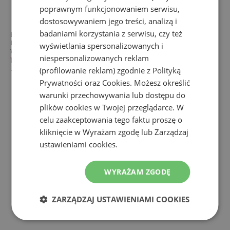
poprawnym funkcjonowaniem serwisu,
dostosowywaniem jego treści, analizą i
badaniami korzystania z serwisu, czy też
Buty Bates 8 Tactical Sport
Buty Bates Delta-9 Gore-Tex
E02260 - czarne
Side Zip E02900 - czarne
wyświetlania spersonalizowanych i
Wysokie
Wysokie
niespersonalizowanych reklam
199,99 zł
459,99 zł
569,99 zł
899,99 zł
(profilowanie reklam) zgodnie z
Polityką
-
57
%
-
37
%
Prywatności
oraz
Cookies
. Możesz określić
warunki przechowywania lub dostępu do
plików cookies w Twojej przeglądarce. W
celu zaakceptowania tego faktu proszę o
kliknięcie w Wyrażam zgodę lub Zarządzaj
ustawieniami cookies.
WYRAŻAM ZGODĘ
ZARZĄDZAJ USTAWIENIAMI COOKIES