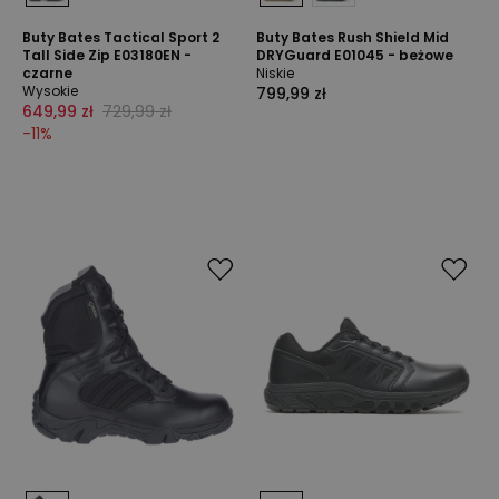
Buty Bates Tactical Sport 2
Buty Bates Rush Shield Mid
Tall Side Zip E03180EN -
DRYGuard E01045 - beżowe
czarne
Niskie
Wysokie
799,99 zł
649,99 zł
729,99 zł
-
11
%